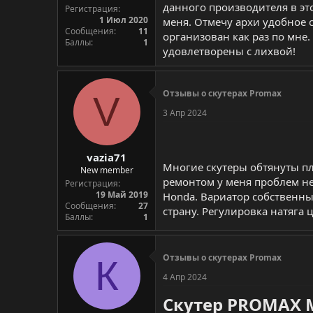
данного производителя в эт
Регистрация
1 Июл 2020
меня. Отмечу архи удобное 
Сообщения
11
организован как раз по мне
Баллы
1
удовлетворены с лихвой!
Отзывы о скутерах Promax
V
3 Апр 2024
vazia71
Многие скутеры обтянуты пла
New member
ремонтом у меня проблем не
Регистрация
19 Май 2019
Honda. Вариатор собственны
Сообщения
27
страну. Регулировка натяга 
Баллы
1
Отзывы о скутерах Promax
К
4 Апр 2024
Скутер PROMAX M