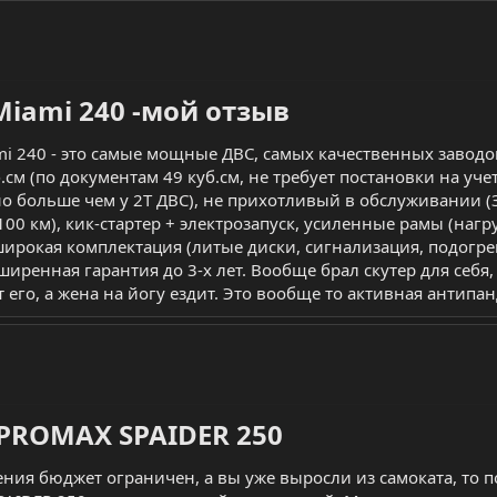
iami 240 -мой отзыв​
i 240 - это самые мощные ДВС, самых качественных завод
м (по документам 49 куб.см, не требует постановки на учет
но больше чем у 2Т ДВС), не прихотливый в обслуживании (
/100 км), кик-стартер + электрозапуск, усиленные рамы (наг
 широкая комплектация (литые диски, сигнализация, подогр
асширенная гарантия до 3-х лет. Вообще брал скутер для себ
 его, а жена на йогу ездит. Это вообще то активная антипа
PROMAX SPAIDER 250​
ния бюджет ограничен, а вы уже выросли из самоката, то по