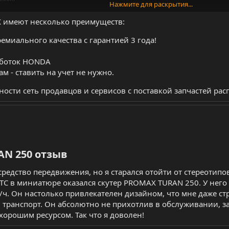
Нажмите для раскрытия...
90 км/ч
 (по документам и на технике 49куб.см)
X имеют несколько преимуществ:
8 л
тронно-механическая
емиального качества с гарантией 3 года!
аботок HONDA
ам - ставить на учет не нужно.
030 мм
сти сеть продавцов и сервисов с поставкой запчастей расп
ия в комплекте.
и.
N 250 отзыв​
средство передвижения, но я старался отойти от стереотипо
 ТС в миниатюре оказался скутер PROMAX TURAN 250. У него 
ч. Он настолько привлекателен дизайном, что мне даже стр
 транспорт. Он абсолютно не прихотлив в обслуживании, з
хорошим ресурсом. Так что я доволен!