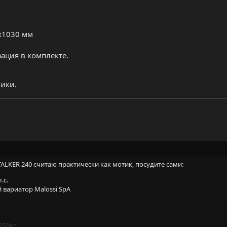
 x1030 мм
ация в комплекте.
ники.
ALKER 240 считаю практически как мотик, посудите сами:
.с.
 вариатор Malossi SpA
250кг