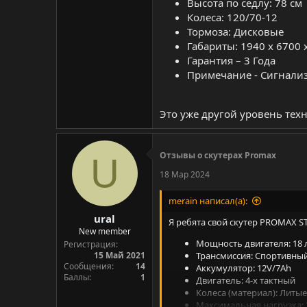
Высота по седлу: 78 см
Колеса: 120/70-12
Тормоза: Дисковые
Габариты: 1940 x 6700
Гарантия – 3 Года
Примечание - Сигнализ
Это уже другой уровень тех
Отзывы о скутерах Promax
U
18 Мар 2024
merain написал(а):
ural
Я ребята свой скутер PROMAX ST
New member
Мощность двигателя: 18 л
Регистрация
15 Май 2021
Трансмиссия: Cпортивный
Сообщения
14
Аккумулятор: 12V/7Ah
Баллы
1
Двигатель: 4-х тактный
Колеса (материал): Литые
Максимальная нагрузка: 