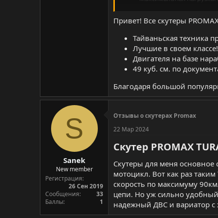
Максимальная скорость: 
Объем двигателя: 200 см3
Привет! Все скутеры PROMA
Объем топливного бака: 
Приборная панель: Элек
Тайваньская техника пр
Вес: 105кг
Лучшие в своем классе!
Высота по седлу: 78 см
Двигателя на базе нар
Колеса: 120/70-12
49 куб. см. по документ
Тормоза: Дисковые
Габариты: 1940 x 6700 x1
Благодаря большой популярно
Гарантия – 3 Года
Примечание - Сигнализац
Отзывы о скутерах Promax
S
Это уже другой уровень техник
22 Мар 2024
Скутер PROMAX TURA
Sanek
Скутеры для меня основное 
New member
мотоцикл. Вот как раз таким
Регистрация
скорость по максимуму 90км/
26 Сен 2019
цепи. Но уж сильно удобный
Сообщения
33
Баллы
1
надежный ДВС и вариатор с 