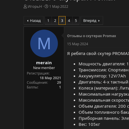
А
Д
ИгорьН
1 Мар 2022
в
а
т
т
Назад
1
2
3
4
5
Вперёд
о
а
р
н
т
а
Отзывы о скутерах Promax
M
е
ч
м
а
15 Мар 2024
ы
л
а
Я ребята свой скутер PROMAX
merain
Мощность двигателя: 18
New member
Трансмиссия: Cпортивн
Регистрация
Аккумулятор: 12V/7Ah
18 Мар 2021
Двигатель: 4-х тактный
Сообщения
29
Баллы
1
Колеса (материал): Лит
Максимальная нагрузка
Максимальная скорость
Объем двигателя: 200 с
Объем топливного бака
Приборная панель: Эл
Вес: 105кг