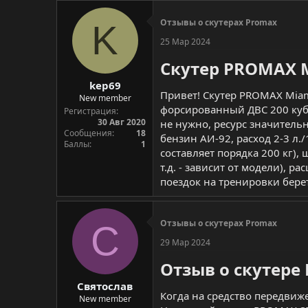
Отзывы о скутерах Promax
K
25 Мар 2024
Скутер PROMAX M
kep69
Привет! Скутер PROMAX Miam
New member
форсированный ДВС 200 куб.с
Регистрация
30 Авг 2020
не нужно, ресурс значитель
Сообщения
18
бензин АИ-92, расход 2-3 л.
Баллы
1
составляет порядка 200 кг),
т.д. - зависит от модели), р
поездок на тренировки берет
Отзывы о скутерах Promax
С
29 Мар 2024
Отзыв о скутере 
Святослав
Когда на средство передвиже
New member