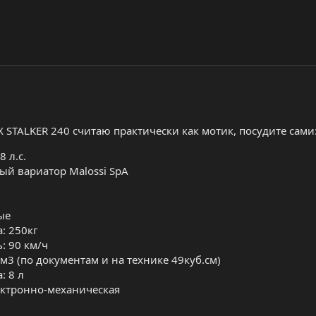
 STALKER 240 считаю практически как мотик, посудите сами
 л.с.
ый вариатор Malossi SpA
ые
: 250кг
: 90 км/ч
м3 (по документам и на технике 49куб.см)
: 8 л
ектронно-механическая