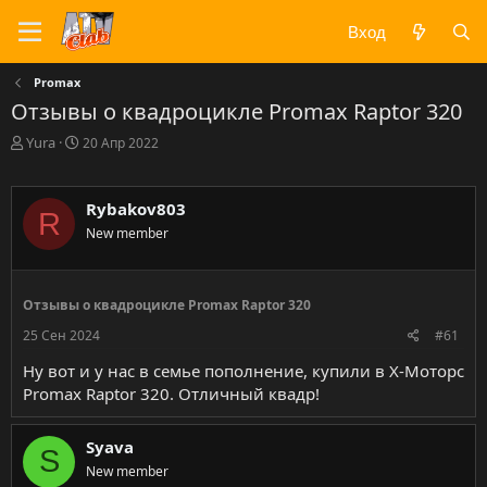
Вход
Promax
Отзывы о квадроцикле Promax Raptor 320
А
Д
Yura
20 Апр 2022
в
а
т
т
о
а
Rybakov803
R
р
н
New member
т
а
е
ч
м
а
ы
л
Отзывы о квадроцикле Promax Raptor 320
а
25 Сен 2024
#61
Ну вот и у нас в семье пополнение, купили в Х-Моторс
Promax Raptor 320. Отличный квадр!
Syava
S
New member