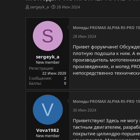
А
Д
sergeyk_a
28 Июн 2024
в
а
т
т
о
а
Мопеды PROMAX ALPHA RS-PRO 150
S
р
н
т
а
28 Июн 2024
е
ч
м
а
Привет форумчане! Обсужден
ы
л
плотную подошла к ним. А е
sergeyk_a
а
производитель мототехники 
New member
произведениях, и мопед PR
Регистрация
непосредственно технически
22 Июн 2020
Сообщения
2
Баллы
0
Мопеды PROMAX ALPHA RS-PRO 150
V
30 Июн 2024
Приветствую! Здесь не могу
тактным двигателем, разраб
Vova1982
покрытие цилиндро-поршнев
New member
конкурентов. Механическая 