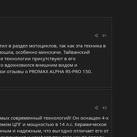
#1
л в раздел мотоциклов, так как эта техника в
взошла, особенно минскачи. Тайванский
е технологии присутствуют в его
ьно вдохновился внешним видом и
вои отзывы о PROMAX ALPHA RS-PRO 150.
#2
самых современный технологий! Он оснащен 4-х
емом ЦПГ и мощностью в 14 л.с. Керамическое
ным и надежным, что выгодно отличает его от
еключения и комфорт при езде как по городу,