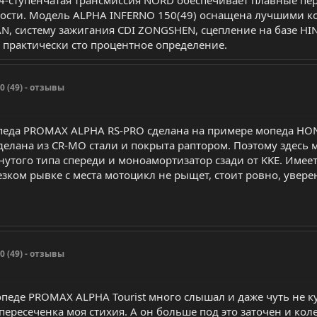
ности. Модель ALPHA INFERNO 150(49) оснащена лучшими к
AN, систему зажигания CDI ZONGSHEN, сцепление на базе HI
, практически сто процентное определение.
 (49) - отзывы
опеда PROMAX ALPHA RS-PRO сделана на примере мопеда HO
 сделана из CR-MO стали и покрыта раптором. Поэтому здесь
нутого типа спереди и моноамортизатор сзади от KKE. Име
езком рывке с места мотоцикл не рыщет, стоит ровно, уверен
 (49) - отзывы
мопеде PROMAX ALPHA Tourist много слышал и даже чуть не
 пересеченка моя стихия. А он больше под это заточен и кол