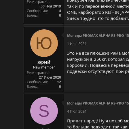
Регистрация
так и по пересеченной мест
30 Ноя 2019
Сообщения
4
ONE, карбюратор KEIHIN JAP
Баллы
0
Здесь трудно что то добавит
Мопеды PROMAX ALPHA RS-PRO 150
Ю
1 Июл 2024
Это не все плюшки! Рама м
нагрузкой в 250кг, которая
юрий
коррозии. Подвеска перевер
New member
подвески отсутствуют, при р
Регистрация
27 Июн 2020
Сообщения
12
Баллы
0
Мопеды PROMAX ALPHA RS-PRO 150
S
4 Июл 2024
Привет народ! Ну я вот об 
то больше подходит. так как