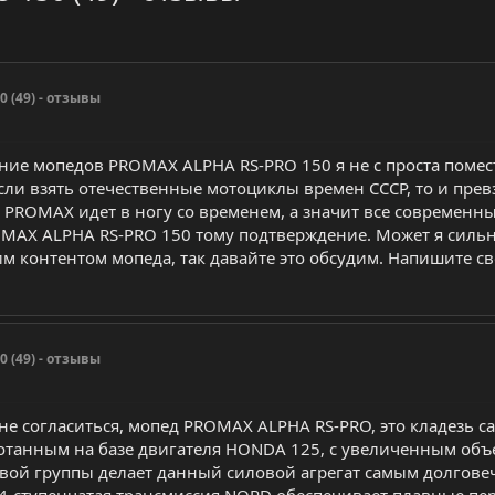
 (49) - отзывы
ие мопедов PROMAX ALPHA RS-PRO 150 я не с проста помести
сли взять отечественные мотоциклы времен СССР, то и пре
PROMAX идет в ногу со временем, а значит все современны
OMAX ALPHA RS-PRO 150 тому подтверждение. Может я сил
м контентом мопеда, так давайте это обсудим. Напишите с
 (49) - отзывы
 не согласиться, мопед PROMAX ALPHA RS-PRO, это кладезь 
отанным на базе двигателя HONDA 125, с увеличенным объ
ой группы делает данный силовой агрегат самым долговеч
4-ступенчатая трансмиссия NORD обеспечивает плавные пер