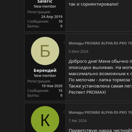
Saleric
так и сориентировали!
New member
Регистрация
24 Апр 2019
Сообщения
10
Баллы
0
Мопеды PROMAX ALPHA RS-PRO 150
Б
5 Июл 2024
Доброго дня! Меня обычно пл
эпоксидки выливаю. На мопе
Берендей
максимально возможным к 
New member
По мелочам - лапка тормоза
Регистрация
Также установлена самая лег
19 Ноя 2020
Сообщения
15
Респект PROMAX!
Баллы
0
Мопеды PROMAX ALPHA RS-PRO 150
К
7 Авг 2024
Приветствую народ честной