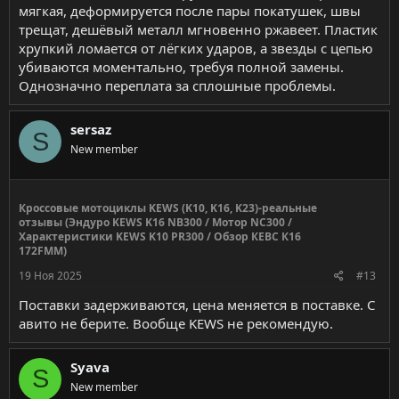
мягкая, деформируется после пары покатушек, швы
трещат, дешёвый металл мгновенно ржавеет. Пластик
хрупкий ломается от лёгких ударов, а звезды с цепью
убиваются моментально, требуя полной замены.
Однозначно переплата за сплошные проблемы.
sersaz
S
New member
Кроссовые мотоциклы KEWS (K10, K16, K23)-реальные
отзывы (Эндуро KEWS K16 NB300 / Мотор NC300 /
Характеристики KEWS K10 PR300 / Обзор КЕВС К16
172FMM)
19 Ноя 2025
#13
Поставки задерживаются, цена меняется в поставке. С
авито не берите. Вообще KEWS не рекомендую.
Syava
S
New member