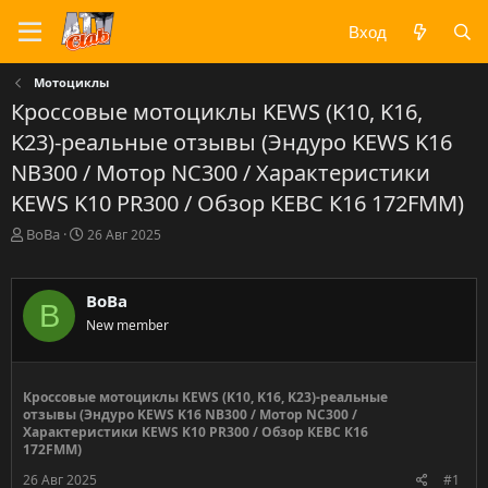
Вход
Мотоциклы
Кроссовые мотоциклы KEWS (K10, K16,
K23)-реальные отзывы (Эндуро KEWS K16
NB300 / Мотор NC300 / Характеристики
KEWS K10 PR300 / Обзор КЕВС К16 172FMM)
А
Д
BoBa
26 Авг 2025
в
а
т
т
о
а
BoBa
B
р
н
New member
т
а
е
ч
м
а
ы
л
Кроссовые мотоциклы KEWS (K10, K16, K23)-реальные
а
отзывы (Эндуро KEWS K16 NB300 / Мотор NC300 /
Характеристики KEWS K10 PR300 / Обзор КЕВС К16
172FMM)
26 Авг 2025
#1