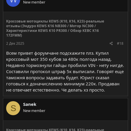
New member
Кроссовые мотоциклы KEWS (K10, K16, K23)-реальные
отзывы (Эндуро KEWS K16 NB300 / Мотор NC300 /
Характеристики KEWS K10 PR300 / Обзор КЕВС К16
172FMM)
2 Дек 2025
#18
Всем привет форумчане подскажите плз. Купил
кроссовый мот 350 кубов за 480к полгода назад.
Недавно тормознули гайцы пробили VIN - нету нигде.
Составили протокол штраф 5к выписали. Говорят еще
таможня вопросы задавать будет. Юрист сказал
готовься к доначислению минимум 220к. Продаван
не отвечает естественно. Че делать хз просто.
Sanek
S
New member
Кроссовые мотоциклы KEWS (K10, K16, K23)-реальные