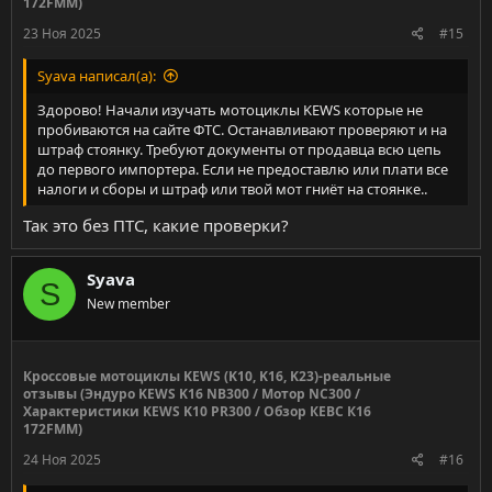
172FMM)
23 Ноя 2025
#15
Syava написал(а):
Здорово! Начали изучать мотоциклы KEWS которые не
пробиваются на сайте ФТС. Останавливают проверяют и на
штраф стоянку. Требуют документы от продавца всю цепь
до первого импортера. Если не предоставлю или плати все
налоги и сборы и штраф или твой мот гниёт на стоянке..
Так это без ПТС, какие проверки?
Syava
S
New member
Кроссовые мотоциклы KEWS (K10, K16, K23)-реальные
отзывы (Эндуро KEWS K16 NB300 / Мотор NC300 /
Характеристики KEWS K10 PR300 / Обзор КЕВС К16
172FMM)
24 Ноя 2025
#16