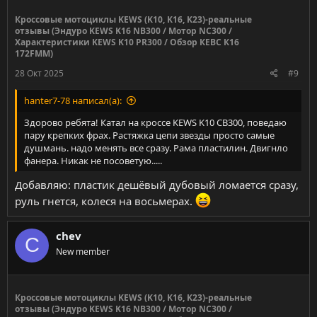
Кроссовые мотоциклы KEWS (K10, K16, K23)-реальные
отзывы (Эндуро KEWS K16 NB300 / Мотор NC300 /
Характеристики KEWS K10 PR300 / Обзор КЕВС К16
172FMM)
28 Окт 2025
#9
hanter7-78 написал(а):
Здорово ребята! Катал на кроссе KEWS K10 CB300, поведаю
пару крепких фрах. Растяжка цепи звезды просто самые
душмань. надо менять все сразу. Рама пластилин. Двигнло
фанера. Никак не посоветую.....
Добавляю: пластик дешёвый дубовый ломается сразу,
руль гнется, колеся на восьмерах.
chev
C
New member
Кроссовые мотоциклы KEWS (K10, K16, K23)-реальные
отзывы (Эндуро KEWS K16 NB300 / Мотор NC300 /