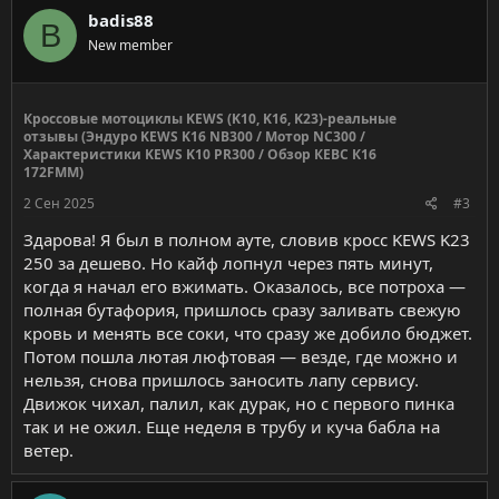
badis88
B
New member
Кроссовые мотоциклы KEWS (K10, K16, K23)-реальные
отзывы (Эндуро KEWS K16 NB300 / Мотор NC300 /
Характеристики KEWS K10 PR300 / Обзор КЕВС К16
172FMM)
2 Сен 2025
#3
Здарова! Я был в полном ауте, словив кросс KEWS K23
250 за дешево. Но кайф лопнул через пять минут,
когда я начал его вжимать. Оказалось, все потроха —
полная бутафория, пришлось сразу заливать свежую
кровь и менять все соки, что сразу же добило бюджет.
Потом пошла лютая люфтовая — везде, где можно и
нельзя, снова пришлось заносить лапу сервису.
Движок чихал, палил, как дурак, но с первого пинка
так и не ожил. Еще неделя в трубу и куча бабла на
ветер.