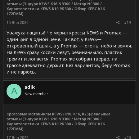
отзывы (Эндуро KEWS K16 NB300 / Мотор NC300 /
Характеристики KEWS K10 PR300 / Обзор КЕВС К16
172FMM)
15 Янв 2026
#19
Уважуха пацаны! Чё мерил кроссы KEWS и Promax —
один фиг в одной цене. Так вот, у KEWS—
откровенный шлак, а у Promax — огонь, небо и земля.
На KEWS сразу косяки лезут, резина-мыло, пластик
гремит и лопается. Promax же собран твёрдо, на
трассе адекватно держит. Без вариантов, беру Promax
и не парюсь.
adik
A
New member
Кроссовые мотоциклы KEWS (K10, K16, K23)-реальные
отзывы (Эндуро KEWS K16 NB300 / Мотор NC300 /
Характеристики KEWS K10 PR300 / Обзор КЕВС К16
172FMM)
17 Янв 2026
#20