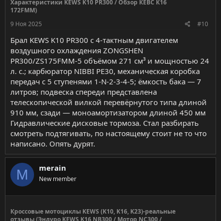
Характеристики KEWS K10 PR300 / Обзор КЕВС К16
172FMM)
9 Ноя 2025
#10
Брал KEWS K10 PR300 с 4-тактным двигателем
воздушного охлаждения ZONGSHEN
PR300/ZS175FMM-5 объёмом 271 см³ и мощностью 24
л. с.; карбюратор NIBBI PE30, механическая коробка
передач с 5 ступенями 1-N-2-3-4-5; ёмкость бака — 7
литров; подвеска спереди представлена
телескопической вилкой перевёрнутого типа длиной
910 мм, сзади — моноамортизатором длиной 450 мм
Гидравлические дисковые тормоза. Стал разбирать
смотреть подтягивать, по настоящему стоит не то что
написано. Опять дурят.
merain
M
New member
Кроссовые мотоциклы KEWS (K10, K16, K23)-реальные
отзывы (Эндуро KEWS K16 NB300 / Мотор NC300 /