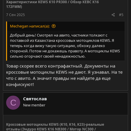
Характеристики KEWS K10 PR300 / Обзор КЕВС К16
172FMM)
7 Сен 2025
#5
Mechegan написал(а):
Добрый день! Смотрел на авито, частники толкают с
поставкой из Казахстана кроссовых мотоциклов KEWS. Я
теперь когда вижу такую ситуацию, обхожу далеко
стороной. Потом не докажешь правоту. А мотоциклы KEWS
сильно огорчают своей ненадежностью.
Товар скорее всего контрафактный. Документы на
кроссовые мотоциклы KEWS не дают. Я узнавал. На те
что с авито. А значит правды не найдете да еще
конфискуют!
Святослав
С
New member
Кроссовые мотоциклы KEWS (K10, K16, K23)-реальные
отзывы (Эндуро KEWS K16 NB300 / Мотор NC300 /