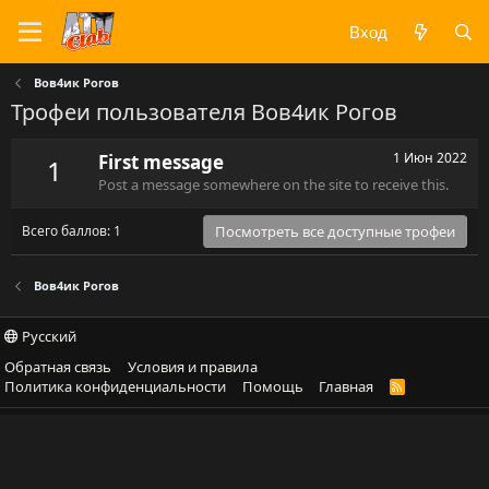
Вход
Вов4ик Рогов
Трофеи пользователя Вов4ик Рогов
1 Июн 2022
First message
1
Post a message somewhere on the site to receive this.
Всего баллов: 1
Посмотреть все доступные трофеи
Вов4ик Рогов
Русский
Обратная связь
Условия и правила
Политика конфиденциальности
Помощь
Главная
R
S
S