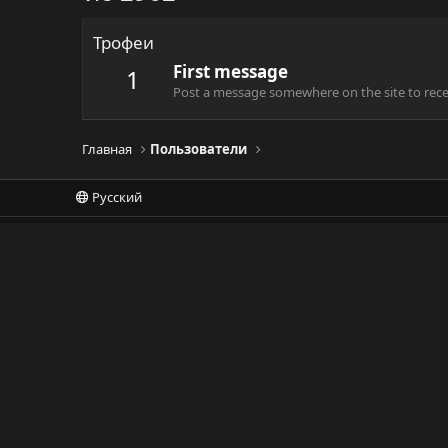
Трофеи
First message
1
Post a message somewhere on the site to recei
Главная
Пользователи
Русский