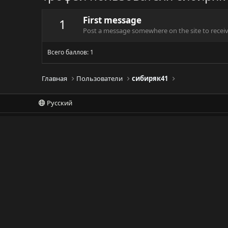
First message
1
Post a message somewhere on the site to receive
Всего баллов: 1
Главная
Пользователи
сибиряк41
Русский