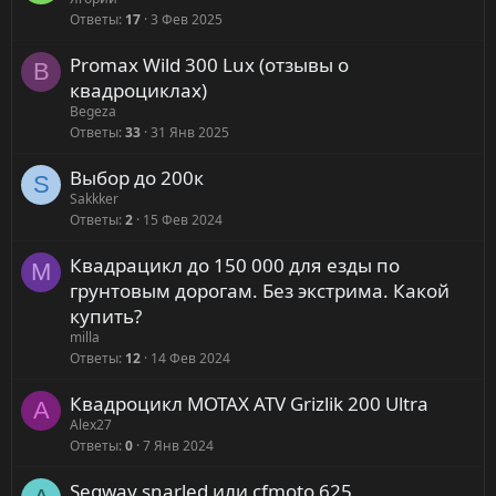
Ответы
17
3 Фев 2025
Promax Wild 300 Lux (отзывы о
B
квадроциклах)
Begeza
Ответы
33
31 Янв 2025
Выбор до 200к
S
Sakkker
Ответы
2
15 Фев 2024
Квадрацикл до 150 000 для езды по
M
грунтовым дорогам. Без экстрима. Какой
купить?
milla
Ответы
12
14 Фев 2024
Квадроцикл MOTAX ATV Grizlik 200 Ultra
A
Alex27
Ответы
0
7 Янв 2024
Segway snarled или cfmoto 625