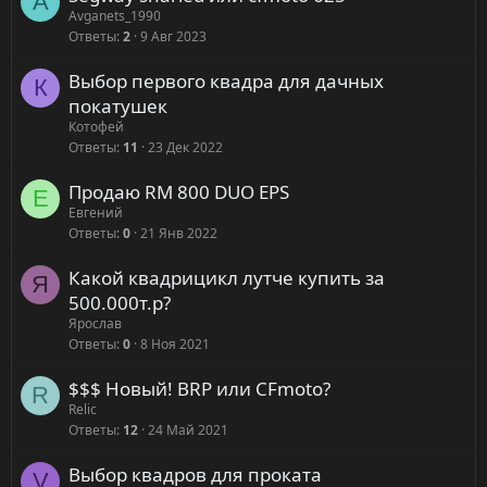
A
Avganets_1990
Ответы
2
9 Авг 2023
Выбор первого квадра для дачных
К
покатушек
Котофей
Ответы
11
23 Дек 2022
Продаю RM 800 DUO EPS
Е
Евгений
Ответы
0
21 Янв 2022
Какой квадрицикл лутче купить за
Я
500.000т.р?
Ярослав
Ответы
0
8 Ноя 2021
$$$ Новый! BRP или CFmoto?
R
Relic
Ответы
12
24 Май 2021
Выбор квадров для проката
V